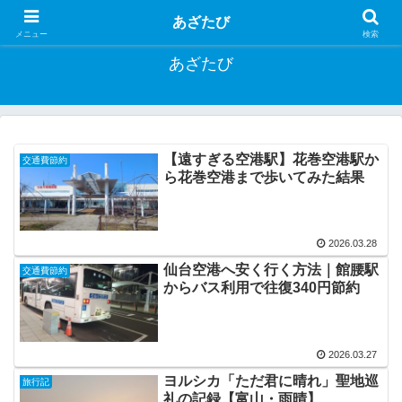
お得に旅する方法や一人旅行記など
あざたび
メニュー
検索
あざたび
【遠すぎる空港駅】花巻空港駅か
交通費節約
ら花巻空港まで歩いてみた結果
2026.03.28
仙台空港へ安く行く方法｜館腰駅
交通費節約
からバス利用で往復340円節約
2026.03.27
ヨルシカ「ただ君に晴れ」聖地巡
旅行記
礼の記録【富山・雨晴】