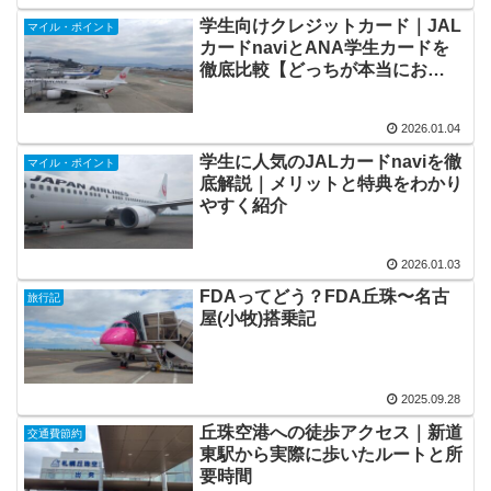
学生向けクレジットカード｜JAL
マイル・ポイント
カードnaviとANA学生カードを
徹底比較【どっちが本当にお
得？】
2026.01.04
学生に人気のJALカードnaviを徹
マイル・ポイント
底解説｜メリットと特典をわかり
やすく紹介
2026.01.03
FDAってどう？FDA丘珠〜名古
旅行記
屋(小牧)搭乗記
2025.09.28
丘珠空港への徒歩アクセス｜新道
交通費節約
東駅から実際に歩いたルートと所
要時間