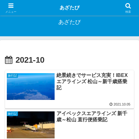
お得に旅する方法や一人旅行記など
あざたび
メニュー
検索
あざたび
2021-10
絶景続きでサービス充実！IBEX
旅行記
エアラインズ 松山～新千歳搭乗
記
2021.10.05
アイベックスエアラインズ 新千
旅行記
歳～松山 直行便搭乗記