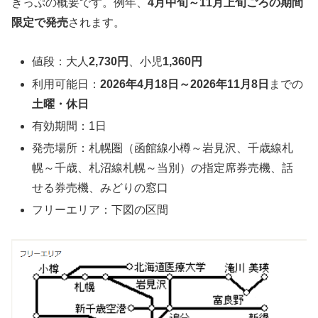
きっぷの概要です。例年、
4月中旬～11月上旬ごろの期間
限定で発売
されます。
値段：大人
2,730円
、小児
1,360円
利用可能日：
2026年4月18日～2026年11月8日
までの
土曜・休日
有効期間：1日
発売場所：札幌圏（函館線小樽～岩見沢、千歳線札
幌～千歳、札沼線札幌～当別）の指定席券売機、話
せる券売機、みどりの窓口
フリーエリア：下図の区間