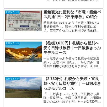
楽しむ日帰り旅行が可能です。特急列車
や高速バス利用と料金・所要時間を比較
し、モデルコースを紹介します。
函館観光に便利な「市電・函館バ
お得なきっぷ
ス共通1日・2日乗車券」の紹介
函館観光におすすめな「市電・函館バス
共通乗車券」。観光に便利な市電に加
え、空港アクセスにも利用できる函館バ
スの指定区間も乗り放題のお得な乗車券
です。
【往復3,630円】札幌から登別へ
お得なきっぷ
安く日帰り旅行｜一日散歩きっぷ
モデルコース
一日散歩きっぷを使って札幌から登別温
泉へ。土曜・休日限定、日帰りのみ、普
通列車利用と制約はありますが、3,000円
台で温泉旅行ができるモデルコースの紹
介です。
【2,730円】札幌から美瑛・富良
お得なきっぷ
野へ安く日帰り旅行｜一日散歩き
っぷモデルコース
「一日散歩きっぷ」を使って札幌から美
瑛・富良野へ。土曜・休日限定、片道5時
間ののんびり旅ですが、たった2,730円で
日帰り旅行ができるモデルコースです。