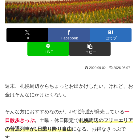
X
Facebook
はてブ
LINE
コピー
2020.09.02
2026.06.07
週末、札幌周辺からちょっとお出かけしたい。けれど、お
金はそんなにかけたくない。
そんな方におすすめなのが、JR北海道が発売している
一
日散歩きっぷ
。土曜・休日限定で
札幌周辺のフリーエリア
の普通列車が1日乗り降り自由
になる、お得なきっぷで
す。