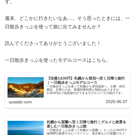
す。
週末、どこかに行きたいなあ…。そう思ったときには、一
日散歩きっぷを使って旅に出てみませんか？
読んでくださってありがとうございました！
一日散歩きっぷを使ったモデルコースはこちら。
【往復3,630円】札幌から登別へ安く日帰り旅行
｜一日散歩きっぷモデルコース
一日散歩きっぷを使って札幌から登別温泉へ。土曜・休日
限定、日帰りのみ、普通列車利用と制約はありますが、
3,000円台で温泉旅行ができるモデルコースの紹介です。
2026.06.07
azatabi.com
札幌から室蘭へ安く日帰り旅行｜グルメと絶景を
楽しむ一日散歩きっぷ旅
一日散歩きっぷを使って札幌から室蘭へ。たった3,000円で
地球岬の絶景やカレーラーメン、焼き鳥などの室蘭グルメ