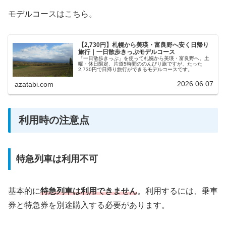
モデルコースはこちら。
【2,730円】札幌から美瑛・富良野へ安く日帰り
旅行｜一日散歩きっぷモデルコース
「一日散歩きっぷ」を使って札幌から美瑛・富良野へ。土
曜・休日限定、片道5時間ののんびり旅ですが、たった
2,730円で日帰り旅行ができるモデルコースです。
2026.06.07
azatabi.com
利用時の注意点
特急列車は利用不可
基本的に
特急列車は利用できません
。利用するには、乗車
券と特急券を別途購入する必要があります。