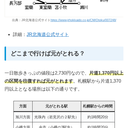
出典：JR北海道公式サイト
https://www.jrhokkaido.co.jp/CM/Otoku/007248/
詳細：
JR北海道公式サイト
どこまで行けば元がとれる？
一日散歩きっぷの値段は2,730円なので、
片道1,370円以上
の区間を往復すれば元がとれます
。札幌駅から片道1,370
円以上となる場所は以下の通りです。
方面
元がとれる駅
札幌駅からの時間
旭川方面
光珠内（岩見沢の２駅先）
約1時間20分
小樽方面
余市（小樽の3駅先）
約1時間20分