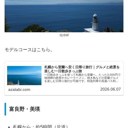
地球岬
モデルコースはこちら。
札幌から室蘭へ安く日帰り旅行｜グルメと絶景を
楽しむ一日散歩きっぷ旅
一日散歩きっぷを使って札幌から室蘭へ。たった3,000円で
地球岬の絶景やカレーラーメン、焼き鳥などの室蘭グルメ
を楽しむ日帰り旅行が可能です。特急列車や高速バス利用
と料金・所要時間を比較し、モデルコースを紹介します。
2026.06.07
azatabi.com
富良野・美瑛
札幌から：約5時間（片道）