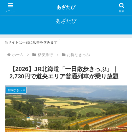
お得に旅する方法や一人旅行記など
あざたび
メニュー
検索
あざたび
当サイトは一部に広告を含みます
ホーム
格安旅行
お得なきっぷ
【2026】JR北海道「一日散歩きっぷ」｜
2,730円で道央エリア普通列車が乗り放題
お得なきっぷ