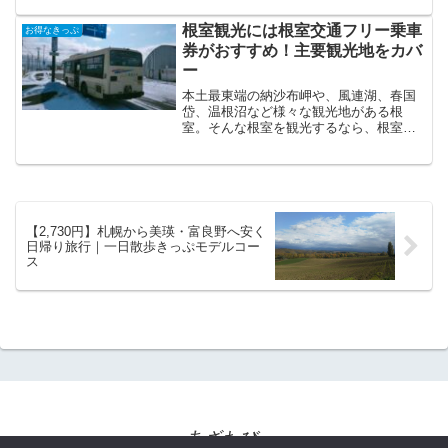
根室観光には根室交通フリー乗車
お得なきっぷ
券がおすすめ！主要観光地をカバ
ー
本土最東端の納沙布岬や、風連湖、春国
岱、温根沼など様々な観光地がある根
室。そんな根室を観光するなら、根室交
通が発行しているバスの1日フリー乗車券
がおすすめです。根室の主要観光地を幅
広くカバーしており、お得に根室を巡る
ことができます。
【2,730円】札幌から美瑛・富良野へ安く
日帰り旅行｜一日散歩きっぷモデルコー
ス
あざたび