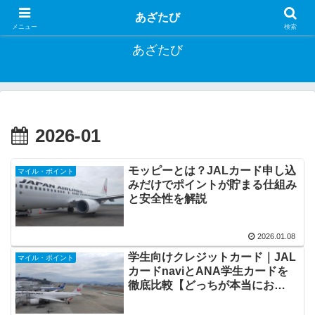
お得に旅する方法や一人旅行記など
あざたび
メニュー
検索
あざたび
2026-01
モッピーとは？JALカード申し込
マイル・ポイント
みだけでポイントが貯まる仕組み
と安全性を解説
2026.01.08
学生向けクレジットカード｜JAL
マイル・ポイント
カードnaviとANA学生カードを
徹底比較【どっちが本当にお
得？】